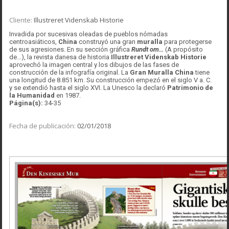
Cliente:
Illustreret Videnskab Historie
Invadida por sucesivas oleadas de pueblos nómadas
centroasiáticos,
China
construyó una gran
muralla
para protegerse
de sus agresiones. En su sección gráfica
Rundt om…
(A propósito
de…), la revista danesa de historia
Illustreret Videnskab Historie
aprovechó la imagen central y los dibujos de las fases de
construcción de la infografía original. La
Gran Muralla China
tiene
una longitud de 8.851 km. Su construcción empezó en el siglo V a. C.
y se extendió hasta el siglo XVI. La Unesco la declaró
Patrimonio de
la Humanidad
en 1987.
Página(s):
34-35
Fecha de publicación:
02/01/2018