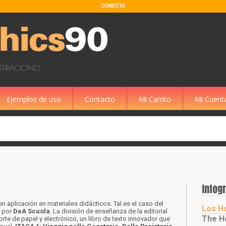
CONECTA
USTRACIONES
Ejemplos de uso
Contacto
Mi Carrito
Mi Cuent
Infogr
en aplicación en materiales didácticos. Tal es el caso del
Los Ho
o por
DeA Scuola
. La división de enseñanza de la editorial
The H
te de papel y electrónico, un libro de texto innovador que