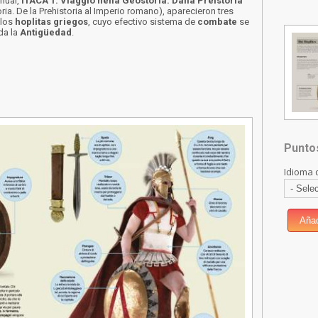
anual,
ITACA 1: Viaggio nella Geostoria. Dalla Preistoria
ria. De la Prehistoria al Imperio romano), aparecieron tres
 los
hoplitas griegos
, cuyo efectivo sistema de
combate
se
oda la
Antigüedad
.
Punto
Idioma 