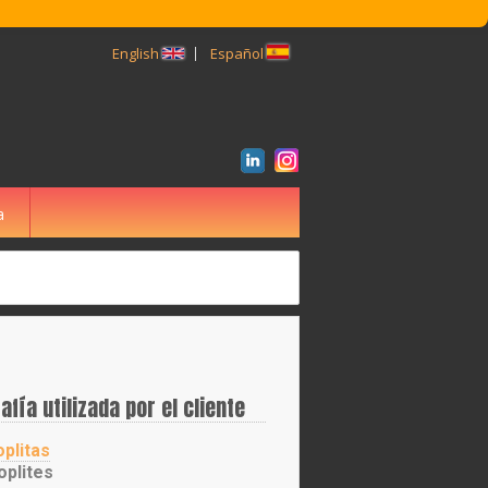
English
Español
a
BUSCAR
afía utilizada por el cliente
plitas
oplites