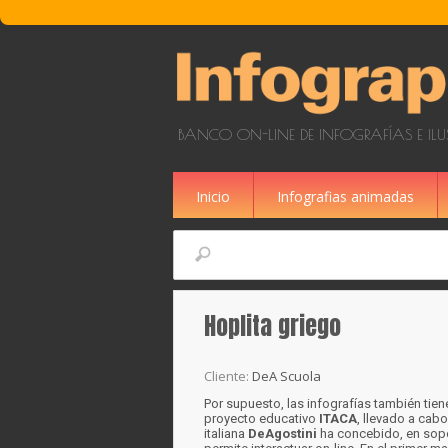
Pasar al contenido principal
BANCO ON-LINE DE INFOGRAFÍAS E IL
Inicio
Infografias animadas
Buscar
Hoplita griego
Cliente:
DeA Scuola
Por supuesto, las infografías también tien
proyecto educativo
ITACA
, llevado a cab
italiana
DeAgostini
ha concebido, en sopor