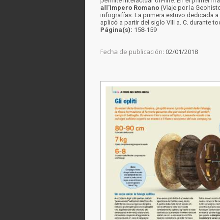
permite interactuar on-line. En el primer m
all'Impero Romano
(Viaje por la Geohisto
infografías. La primera estuvo dedicada a
aplicó a partir del siglo VIII a. C. durante t
Página(s):
158-159
Fecha de publicación:
02/01/2018