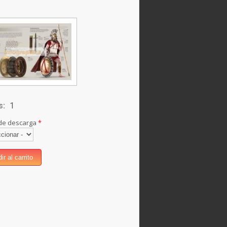
s:
1
de descarga
*