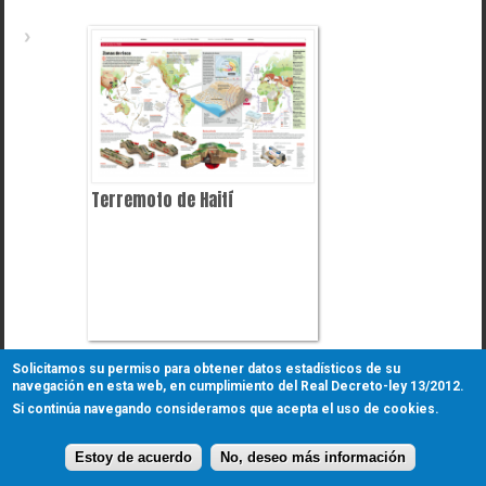
Terremoto de Haití
Solicitamos su permiso para obtener datos estadísticos de su
navegación en esta web, en cumplimiento del Real Decreto-ley 13/2012.
Si continúa navegando consideramos que acepta el uso de cookies.
Terremoto de Haití
Copyright © 2026
Estoy de acuerdo
No, deseo más información
Designed by
Sol90 S.L
Un brillante ejemplo de adaptación de varias infografías científicas